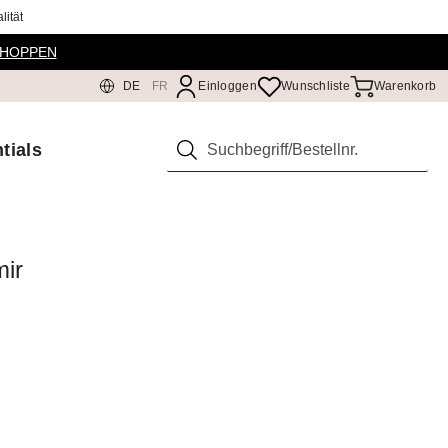
ität
SHOPPEN
DE
FR
Einloggen
Wunschliste
Warenkorb
tials
Suchen
mir