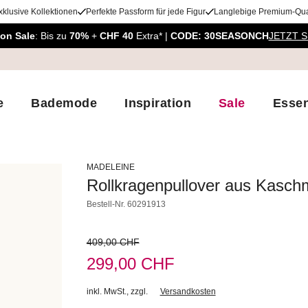
xklusive Kollektionen
Perfekte Passform für jede Figur
Langlebige Premium-Qual
on Sale
: Bis zu
70%
+
CHF 40
Extra* |
CODE: 30SEASONCH
JETZT 
e
Bademode
Inspiration
Sale
Essen
MADELEINE
Rollkragenpullover aus Kasch
Bestell-Nr.
60291913
409,00 CHF
299,00 CHF
inkl. MwSt.
,
zzgl.
Versandkosten