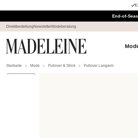
E
Navigation überspringen, direkt zum Inhalt
End-of-Seas
Direktbestellung
Newsletter
Modeberatung
Mod
Startseite
Mode
Pullover & Strick
Pullover Langarm