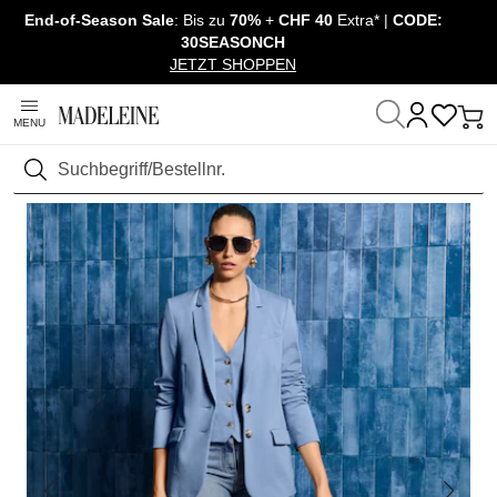
End-of-Season Sale
: Bis zu
70%
+
CHF 40
Extra* |
CODE:
Navigation überspringen, direkt zum Inhalt
30SEASONCH
JETZT SHOPPEN
MENU
Startseite
Mode
Blazer & Gehröcke
Blazer
Suchen