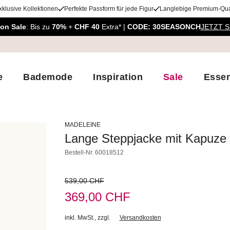
xklusive Kollektionen
Perfekte Passform für jede Figur
Langlebige Premium-Qual
on Sale
: Bis zu
70%
+
CHF 40
Extra* |
CODE: 30SEASONCH
JETZT 
e
Bademode
Inspiration
Sale
Essen
MADELEINE
Lange Steppjacke mit Kapuze
Bestell-Nr.
60018512
539,00 CHF
369,00 CHF
inkl. MwSt.
,
zzgl.
Versandkosten