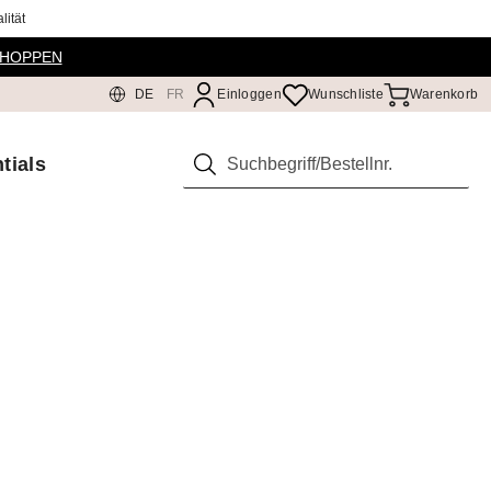
ität
SHOPPEN
DE
FR
Einloggen
Wunschliste
Warenkorb
tials
Suchen