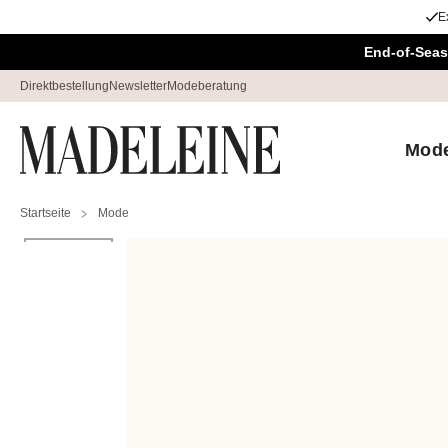
E
Navigation überspringen, direkt zum Inhalt
End-of-Seas
Direktbestellung
Newsletter
Modeberatung
Mod
Startseite
Mode