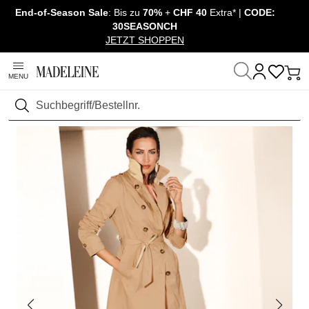
End-of-Season Sale
: Bis zu
70%
+
CHF 40
Extra* |
CODE:
Navigation überspringen, direkt zum Inhalt
30SEASONCH
JETZT SHOPPEN
MENU
Startseite
Mode
Jacken & Mäntel
Mäntel
Suchen