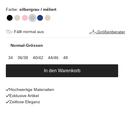
Farbe:
silbergrau / méliert
Fällt normal aus
Größenberater
Normal-Grössen
34
36/38
40/42
44/46
48
In den Warenkorb
Hochwertige Materialien
Exklusive Artikel
Zeitlose Eleganz