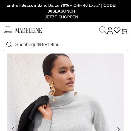
End-of-Season Sale
: Bis zu
70%
+
CHF 40
Extra* |
CODE:
Navigation überspringen, direkt zum Inhalt
30SEASONCH
JETZT SHOPPEN
MENU
Startseite
Mode
Pullover & Strick
Pullover Langarm
Suchen