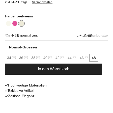
inkl. MwSt.
,
zzgl.
Versandkosten
Farbe:
perlweiss
Fällt normal aus
Größenberater
Normal-Grössen
34
36
38
40
42
44
46
48
In den Warenkorb
Hochwertige Materialien
Exklusive Artikel
Zeitlose Eleganz