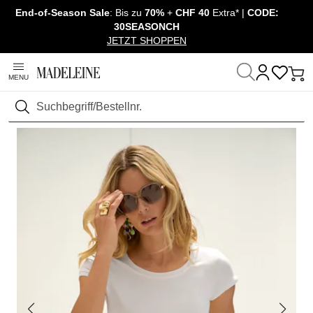
End-of-Season Sale
: Bis zu
70%
+
CHF 40
Extra* |
CODE:
Navigation überspringen, direkt zum Inhalt
30SEASONCH
JETZT SHOPPEN
MENU
Startseite
Mode
Suchen