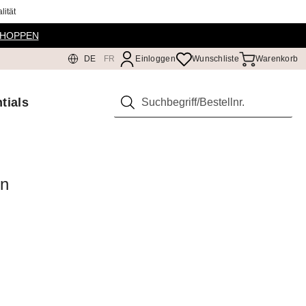
ität
SHOPPEN
DE
FR
Einloggen
Wunschliste
Warenkorb
tials
Suchen
en