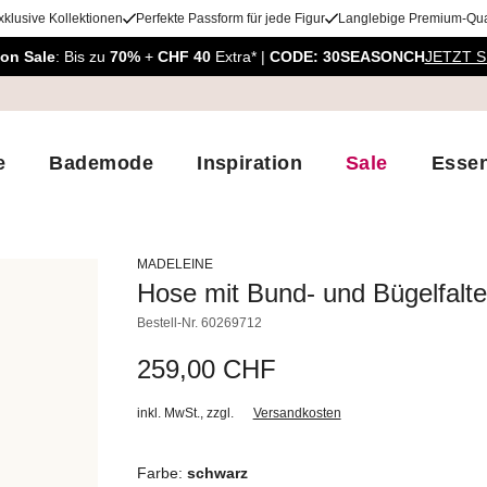
xklusive Kollektionen
Perfekte Passform für jede Figur
Langlebige Premium-Qual
on Sale
: Bis zu
70%
+
CHF 40
Extra* |
CODE: 30SEASONCH
JETZT 
e
Bademode
Inspiration
Sale
Essen
MADELEINE
Hose mit Bund- und Bügelfalt
Bestell-Nr.
60269712
259,00 CHF
inkl. MwSt.
,
zzgl.
Versandkosten
Farbe:
schwarz