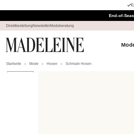
E
Navigation überspringen, direkt zum Inhalt
End-of-Seas
Direktbestellung
Newsletter
Modeberatung
Mod
Startseite
Mode
Hosen
Schmale Hosen