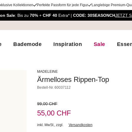
xklusive Kollektionen
Perfekte Passform für jede Figur
Langlebige Premium-Qual
on Sale
: Bis zu
70%
+
CHF 40
Extra* |
CODE: 30SEASONCH
JETZT 
e
Bademode
Inspiration
Sale
Essen
MADELEINE
Ärmelloses Rippen-Top
Bestell-Nr.
60037112
99,00 CHF
55,00 CHF
inkl. MwSt.
,
zzgl.
Versandkosten