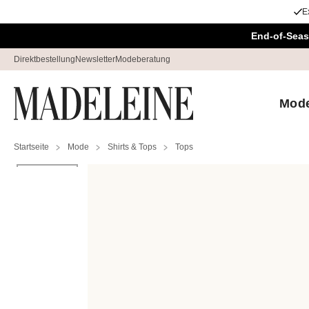
E
Navigation überspringen, direkt zum Inhalt
End-of-Seas
Direktbestellung
Newsletter
Modeberatung
Mod
Startseite
Mode
Shirts & Tops
Tops