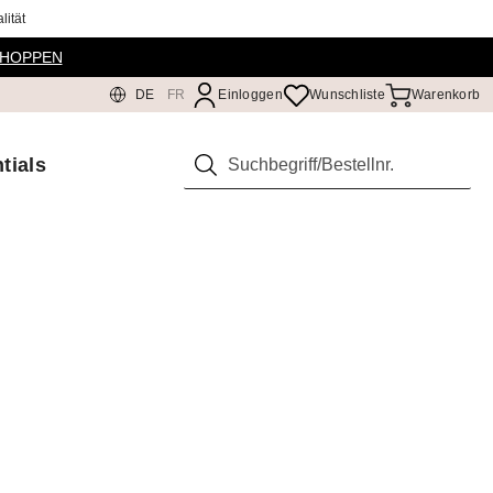
ität
SHOPPEN
DE
FR
Einloggen
Wunschliste
Warenkorb
tials
Suchen