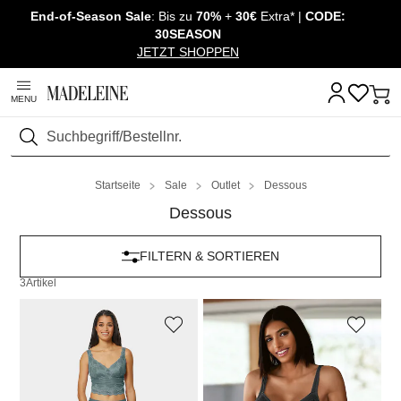
End-of-Season Sale
: Bis zu
70%
+
30€
Extra* |
CODE:
Navigation überspringen, direkt zum Inhalt
30SEASON
JETZT SHOPPEN
MENU
Suchen
Startseite
Sale
Outlet
Dessous
Dessous
FILTERN & SORTIEREN
3
Artikel
MADELEINE
MADELEINE
Spitzenbustier
Bügel-BH mit edler Spitze
34,00 €
79,95 €
24,00 €
69,95 €