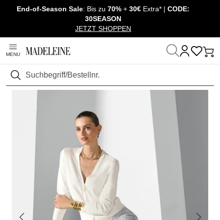
End-of-Season Sale
: Bis zu
70%
+
30€
Extra* |
CODE:
Navigation überspringen, direkt zum Inhalt
30SEASON
JETZT SHOPPEN
MENU
Startseite
Mode
Pullover & Strick
Strickjacken
Suchen