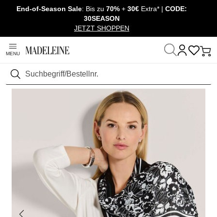
End-of-Season Sale
: Bis zu
70%
+
30€
Extra* |
CODE:
Navigation überspringen, direkt zum Inhalt
30SEASON
JETZT SHOPPEN
MENU
Startseite
Schuhe & Accessoires
Accessoires
Schals & Tücher
Suchen