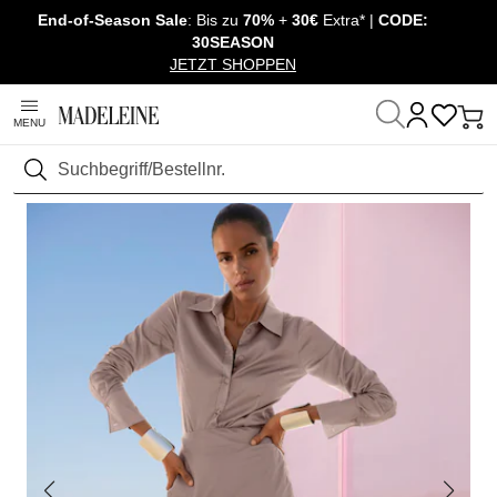
End-of-Season Sale
: Bis zu
70%
+
30€
Extra* |
CODE:
Navigation überspringen, direkt zum Inhalt
30SEASON
JETZT SHOPPEN
MENU
Startseite
Mode
Blusen & Hemden
Blusen
Suchen