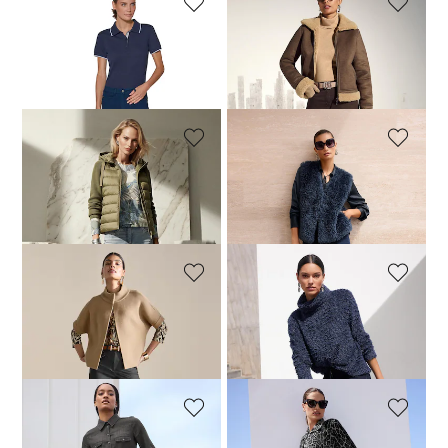
MADELEINE
MADELEINE
Schlanke Jeans mit Fransensaum
Schmal zulaufende Jeans mit Formbund
69,95 €
99,95 €
139,95 €
+6 Farben
MADELEINE
MADELEINE
Slim-Jeans mit Strassdetails und modischer Waschung
Bequeme Skinny-Jeans aus Powerstretch
169,95 €
129,95 €
MADELEINE
MADELEINE
Beschichtete Slim-Jeans mit Schmucknieten
Bequeme Skinny-Jeans aus Powerstretch
149,95 €
129,95 €