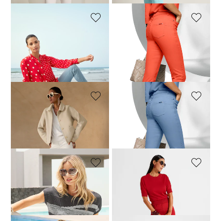
MADELEINE
MADELEINE
Knöchelfreie Slim-Line-Jeans mit Fransensaum
Jeans mit feinem Fransensaum
84,95 €
139,95 €
74,95 €
109,95 €
+20 Farben
30-Tage-Bestpreis**: 89,95 €
(-5%)
30-Tage-Bestpreis**: 79,95 €
(-6%)
MADELEINE
MADELEINE
Jeans mit feinem Fransensaum
Jeans mit feinem Fransensaum
89,95 €
109,95 €
89,95 €
109,95 €
+20 Farben
+20 Farben
MADELEINE
MADELEINE
Jeans mit feinem Fransensaum
Jeans mit feinem Fransensaum
89,95 €
109,95 €
109,95 €
+20 Farben
+20 Farben