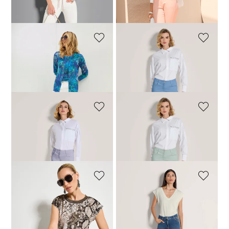
+6 Farben
+2 Farben
30-Tage-Bestpreis**: 69,95 €
(-14%)
MADELEINE
MADELEINE
Schlanke Five-Pocket-Jeans mit Strass-Akzenten
Schlanke Five-Pocket-Jeans mit Strass-Akzenten
139,95 €
139,95 €
+2 Farben
+2 Farben
MADELEINE
MADELEINE
Schlanke Five-Pocket-Jeans mit Strass-Akzenten
Schlanke Five-Pocket-Jeans mit Strass-Akzenten
139,95 €
104,95 €
139,95 €
+2 Farben
+2 Farben
MADELEINE
MADELEINE
Schlanke Jeans mit Fransensaum
Modische Slim-Jeans mit Kettendekoration
29,95 €
99,95 €
69,95 €
139,95 €
+6 Farben