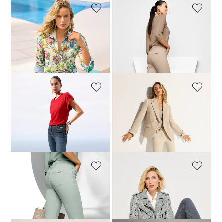
MADELEINE
MADELEINE
Jeans mit feinem Fransensaum
Jeans mit feinem Fransensaum
74,95 €
109,95 €
89,95 €
109,95 €
+20 Farben
+20 Farben
30-Tage-Bestpreis**: 79,95 €
(-6%)
MADELEINE
MADELEINE
Modische Slim-Jeans mit Kettendekoration
Jeans mit feinem Fransensaum
84,95 €
139,95 €
109,95 €
+20 Farben
30-Tage-Bestpreis**: 89,95 €
(-5%)
MADELEINE
MADELEINE
Jeans mit feinem Fransensaum
Jeans mit feinem Fransensaum
89,95 €
109,95 €
109,95 €
+20 Farben
+20 Farben