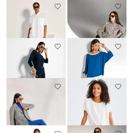
MADELEINE
MADELEINE
Schlanke Five-Pocket-Jeans mit Strass-Akzenten
Jeans mit feinem Fransensaum
99,95 €
139,95 €
109,95 €
+2 Farben
+20 Farben
MADELEINE
MADELEINE
Jeans mit feinem Fransensaum
Schlanke Jeans mit Fransensaum
89,95 €
109,95 €
79,95 €
99,95 €
+20 Farben
+6 Farben
MADELEINE
MADELEINE
Jeans mit feinem Fransensaum
Jeans mit feinem Fransensaum
109,95 €
34,95 €
109,95 €
+20 Farben
+20 Farben
30-Tage-Bestpreis**: 44,95 €
(-22%)