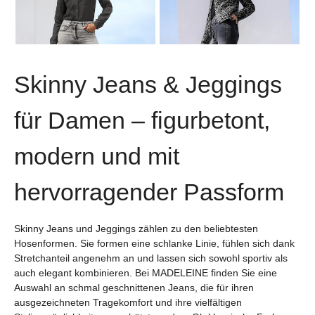
MADELEINE
MADELEINE
Schmale Jeans mit Strass und Stickerei
Slim-Jeans mit Strassdekoration
159,95 €
169,95 €
Skinny Jeans & Jeggings
für Damen – figurbetont,
modern und mit
hervorragender Passform
Skinny Jeans und Jeggings zählen zu den beliebtesten
Hosenformen. Sie formen eine schlanke Linie, fühlen sich dank
Stretchanteil angenehm an und lassen sich sowohl sportiv als
auch elegant kombinieren. Bei MADELEINE finden Sie eine
Auswahl an schmal geschnittenen Jeans, die für ihren
ausgezeichneten Tragekomfort und ihre vielfältigen