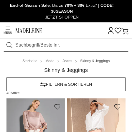
End-of-Season Sale
: Bis zu
70%
+
30€
Extra* |
CODE:
Navigation überspringen, direkt zum Inhalt
30SEASON
JETZT SHOPPEN
MENU
Suchen
Startseite
Mode
Jeans
Skinny & Jeggings
Skinny & Jeggings
FILTERN & SORTIEREN
40
Artikel
MADELEINE
MADELEINE
Schlanke Jeans mit Fransensaum
Schlanke Five-Pocket-Jeans mit Strass-Akzenten
59,95 €
99,95 €
139,95 €