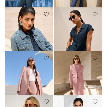
dagen**: 199,95 €
(-50%)
dagen**: 94,95 €
(-26%)
MADELEINE
MADELEINE
Elegant kanten top
Casual linnen overhemd met reverskraag
64,95 €
119,95 €
59,95 €
169,95 €
Laagste prijs van de afgelopen 30
Laagste prijs van de afgelopen 30
dagen**: 89,95 €
(-27%)
dagen**: 149,95 €
(-60%)
MADELEINE
MADELEINE
Blazer met reverskraag in een licht verlengd model
Tijdloze blazer voor vele gelegenheden
79,95 €
279,95 €
79,95 €
279,95 €
Laagste prijs van de afgelopen 30
Laagste prijs van de afgelopen 30
dagen**: 139,95 €
(-42%)
dagen**: 129,95 €
(-38%)