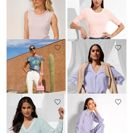
MADELEINE
MADELEINE
Basic top met strassdetails
Gestreept shirt met klassieke horizontale strepen
49,95 €
99,95 €
49,95 €
89,95 €
+1 Kleuren
Laagste prijs van de afgelopen 30
Laagste prijs van de afgelopen 30
dagen**: 79,95 €
(-37%)
dagen**: 89,95 €
(-44%)
MADELEINE
MADELEINE
Zachte trui met bloemenprint
Tuniek in modieuze snit
109,95 €
189,95 €
114,95 €
139,95 €
+1 Kleuren
Laagste prijs van de afgelopen 30
dagen**: 129,95 €
(-15%)
MADELEINE
MADELEINE
Tuniek in modieuze snit
Blouse. Puur katoen
119,95 €
139,95 €
59,95 €
169,95 €
+1 Kleuren