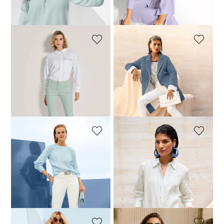
Laagste prijs van de afgelopen 30
Laagste prijs van de afgelopen 30
dagen**: 129,95 €
(-7%)
dagen**: 99,95 €
(-40%)
MADELEINE
MADELEINE
Slim five-pocket jeans met strassaccenten
Mantel
114,95 €
139,95 €
149,95 €
279,95 €
+2 Kleuren
Laagste prijs van de afgelopen 30
dagen**: 209,95 €
(-28%)
MADELEINE
MADELEINE
Slim fit five-pocket jeans
Blouse
69,95 €
139,95 €
79,95 €
149,95 €
Laagste prijs van de afgelopen 30
dagen**: 119,95 €
(-41%)