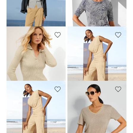
114,95 €
299,95 €
49,95 €
89,95 €
Laagste prijs van de afgelopen 30
Laagste prijs van de afgelopen 30
dagen**: 179,95 €
(-36%)
dagen**: 89,95 €
(-44%)
MADELEINE
MADELEINE
Trui met glansgaren
Shirt
44,95 €
149,95 €
44,95 €
109,95 €
Laagste prijs van de afgelopen 30
Laagste prijs van de afgelopen 30
dagen**: 59,95 €
(-25%)
dagen**: 89,95 €
(-50%)
MADELEINE
MADELEINE
Broek
Linnen top
69,95 €
139,95 €
59,95 €
109,95 €
Laagste prijs van de afgelopen 30
Laagste prijs van de afgelopen 30
dagen**: 99,95 €
(-30%)
dagen**: 89,95 €
(-33%)