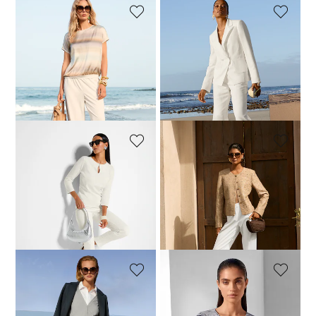
MADELEINE
MADELEINE
Shirt
Blazer
89,95 €
139,95 €
129,95 €
279,95 €
Laagste prijs van de afgelopen 30
Laagste prijs van de afgelopen 30
dagen**: 99,95 €
(-10%)
dagen**: 179,95 €
(-27%)
MADELEINE
MADELEINE
Trui
Blazer met pailletten
54,95 €
179,95 €
239,95 €
249,95 €
Laagste prijs van de afgelopen 30
dagen**: 69,95 €
(-21%)
MADELEINE
MADELEINE
Blazer
Shirt met grafisch lijnenspel