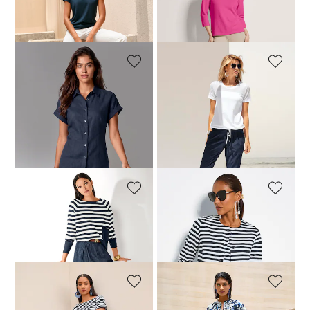
M-jeans in recht model met logo-borduursel
Kasjmier trui met boothals
89,95 €
109,95 €
149,95 €
189,95 €
+15 Kleuren
+11 Kleuren
MADELEINE
MADELEINE
Blouse met korte mouwen en zijsplitten
T-shirt met net-inzetten
99,95 €
119,95 €
49,95 €
89,95 €
Laagste prijs van de afgelopen 30
dagen**: 59,95 €
(-16%)
MADELEINE
MADELEINE
Trui
Shirtjasje
69,95 €
139,95 €
139,95 €
169,95 €