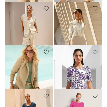
MADELEINE
MADELEINE
Casual linnen overhemd met reverskraag
Katoenen blouse in een patroonmix
59,95 €
169,95 €
89,95 €
149,95 €
Laagste prijs van de afgelopen 30
Laagste prijs van de afgelopen 30
dagen**: 149,95 €
(-60%)
dagen**: 99,95 €
(-10%)
MADELEINE
MADELEINE
Blazer
Shirt met paisleypatroon
169,95 €
309,95 €
49,95 €
89,95 €
Laagste prijs van de afgelopen 30
Laagste prijs van de afgelopen 30
dagen**: 279,95 €
(-39%)
dagen**: 89,95 €
(-44%)
MADELEINE
MADELEINE