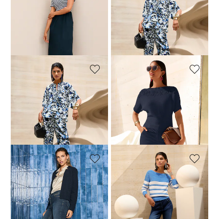
MADELEINE
MADELEINE
Gestreepte jurk in materiaalmix
Blouse met print
139,95 €
179,95 €
109,95 €
179,95 €
Laagste prijs van de afgelopen 30
dagen**: 119,95 €
(-8%)
MADELEINE
MADELEINE
Broek met print
Trui
89,95 €
149,95 €
89,95 €
149,95 €
Laagste prijs van de afgelopen 30
dagen**: 99,95 €
(-10%)
MADELEINE
MADELEINE
Jersey blazer zonder sluiting
Slim-fit jeans met kant aan de zoom
99,95 €
209,95 €
69,95 €
139,95 €
Laagste prijs van de afgelopen 30
Laagste prijs van de afgelopen 30