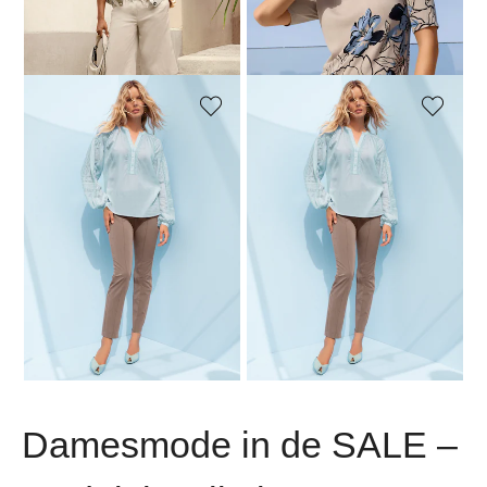
Laagste prijs van de afgelopen 30
dagen**: 89,95 €
(-33%)
MADELEINE
MADELEINE
Blouse
Broek
109,95 €
179,95 €
69,95 €
139,95 €
Laagste prijs van de afgelopen 30
Laagste prijs van de afgelopen 30
dagen**: 139,95 €
(-21%)
dagen**: 89,95 €
(-22%)
...
1
2
3
4
5
33
Damesmode in de SALE –