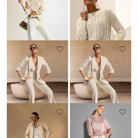
MADELEINE
MADELEINE
Trui met glansgaren
Trui
99,95 €
169,95 €
139,95 €
239,95 €
Laagste prijs van de afgelopen 30
dagen**: 169,95 €
(-17%)
MADELEINE
MADELEINE
Lange jersey blazer
Elegant jersey gilet
119,95 €
239,95 €
69,95 €
119,95 €
+1 Kleuren
+1 Kleuren
Laagste prijs van de afgelopen 30
Laagste prijs van de afgelopen 30
dagen**: 229,95 €
(-47%)
dagen**: 109,95 €
(-36%)
MADELEINE
MADELEINE
Wollen doubleface-jasje met goudkleurige knopen
Slim-fit jeans met rafelzoom
359,95 €
389,95 €
59,95 €
109,95 €