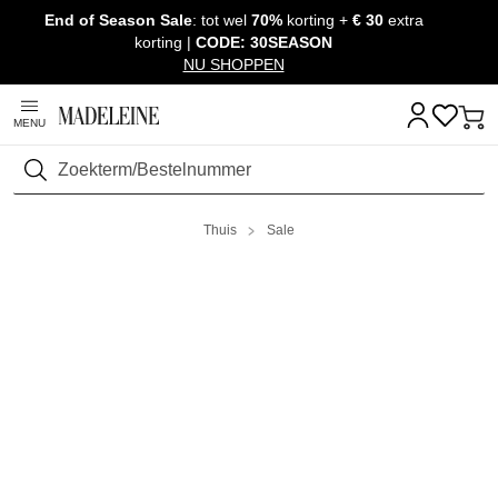
End of Season Sale
: tot wel
70%
korting +
€ 30
extra
Navigatie overslaan, direct naar content
korting |
CODE: 30SEASON
NU SHOPPEN
MENU
Zoeken
Thuis
Sale