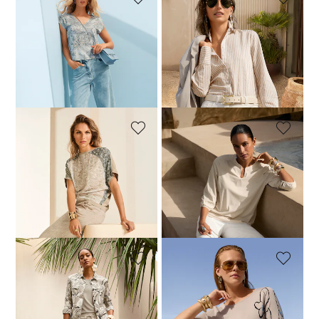
MADELEINE
MADELEINE
Trui
Blazer
99,95 €
169,95 €
189,95 €
319,95 €
Laagste prijs van de afgelopen 30
Laagste prijs van de afgelopen 30
dagen**: 129,95 €
(-23%)
dagen**: 239,95 €
(-20%)
MADELEINE
MADELEINE
Shirt
Blouse
69,95 €
119,95 €
69,95 €
119,95 €
Laagste prijs van de afgelopen 30
Laagste prijs van de afgelopen 30
dagen**: 99,95 €
(-30%)
dagen**: 99,95 €
(-30%)
MADELEINE
MADELEINE
Shirt
Trui
59,95 €
119,95 €
99,95 €
119,95 €