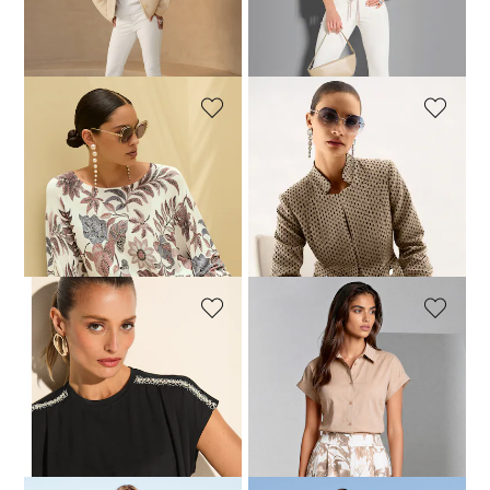
+6 Kleuren
Laagste prijs van de afgelopen 30
dagen**: 69,95 €
(-14%)
MADELEINE
MADELEINE
Trui
Blazer
119,95 €
199,95 €
119,95 €
229,95 €
Laagste prijs van de afgelopen 30
Laagste prijs van de afgelopen 30
dagen**: 139,95 €
(-14%)
dagen**: 229,95 €
(-47%)
MADELEINE
MADELEINE
Shirt
Blouse met korte mouwen en zijsplitten
49,95 €
99,95 €
99,95 €
119,95 €
Laagste prijs van de afgelopen 30
dagen**: 69,95 €
(-28%)