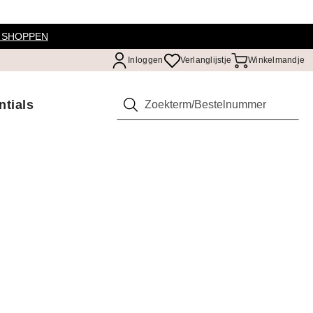
 SHOPPEN
Inloggen
Verlanglijstje
Winkelmandje
ntials
Zoeken