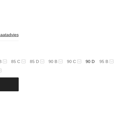
aatadvies
B
85 C
85 D
90 B
90 C
90 D
95 B