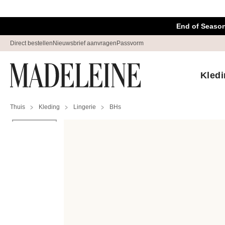
Navigatie overslaan, direct naar content
End of Season
Direct bestellen
Nieuwsbrief aanvragen
Passvorm
Kled
Thuis
Kleding
Lingerie
BHs