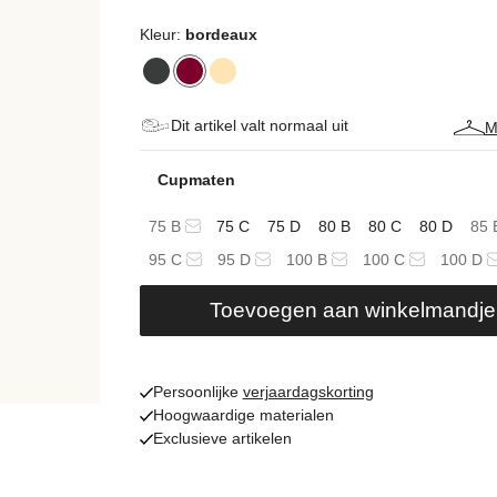
Kleur:
bordeaux
Dit artikel valt normaal uit
M
Cupmaten
75 B
75 C
75 D
80 B
80 C
80 D
85 
95 C
95 D
100 B
100 C
100 D
Toevoegen aan winkelmandje
Persoonlijke
verjaardagskorting
Hoogwaardige materialen
Exclusieve artikelen