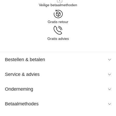
Veilige betaalmethoden
Gratis retour
Gratis advies
Bestellen & betalen
Service & advies
Onderneming
Betaalmethodes