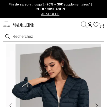
Fin de saison
: jusqu’à
-70%
+
30€
supplémentaires* |
Passer la navigation, aller au contenu
CODE: 30SEASON
JE SHOPPE
MENU
Maison
Prêt-à-Porter
Vestes & manteaux
Vestes matelassées
Rechercher