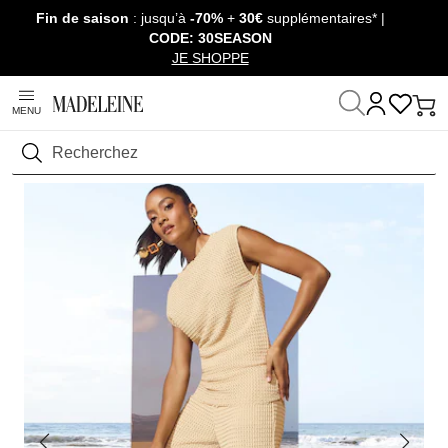
Fin de saison
: jusqu’à
-70%
+
30€
supplémentaires* |
Passer la navigation, aller au contenu
CODE: 30SEASON
JE SHOPPE
MENU
Maison
Prêt-à-Porter
T-shirts & Tops
T-shirts manches courtes
Rechercher