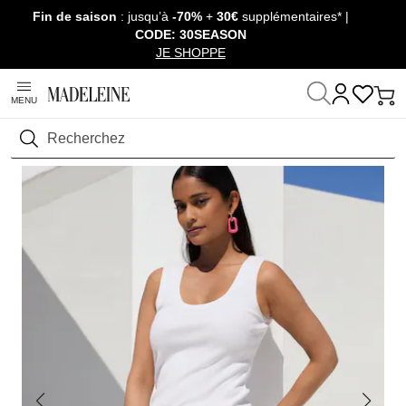
Fin de saison
: jusqu’à
-70%
+
30€
supplémentaires* |
Passer la navigation, aller au contenu
CODE: 30SEASON
JE SHOPPE
MENU
Maison
Prêt-à-Porter
T-shirts & Tops
Tops
Rechercher