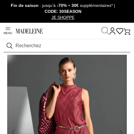
Fin de saison
: jusqu’à
-70%
+
30€
supplémentaires* |
Passer la navigation, aller au contenu
CODE: 30SEASON
JE SHOPPE
MENU
Maison
Prêt-à-Porter
T-shirts & Tops
T-shirts manches courtes
Rechercher