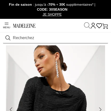
Fin de saison
: jusqu’à
-70%
+
30€
supplémentaires* |
Passer la navigation, aller au contenu
CODE: 30SEASON
JE SHOPPE
MENU
Maison
Prêt-à-Porter
T-shirts & Tops
T-shirts manches courtes
Rechercher