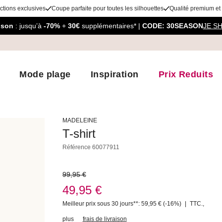
ctions exclusives
Coupe parfaite pour toutes les silhouettes
Qualité premium et
aison
: jusqu’à
-70%
+
30€
supplémentaires* |
CODE: 30SEASON
JE S
Mode plage
Inspiration
Prix Reduits
MADELEINE
T-shirt
Référence
60077911
99,95 €
49,95 €
Meilleur prix sous 30 jours**: 59,95 €
(-16%)
|
TTC.
,
plus
frais de livraison