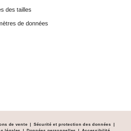
s des tailles
mètres de données
ons de vente
|
Sécurité et protection des données
|
s légales
|
Données personnelles
|
Accessibilité