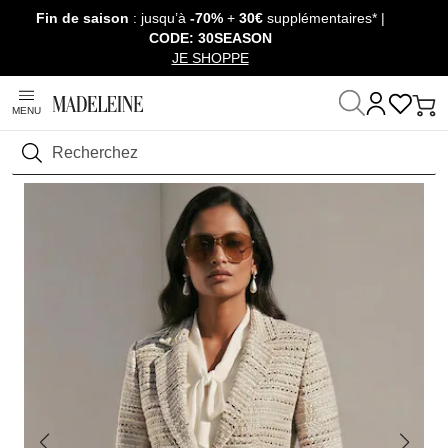
Fin de saison
: jusqu’à
-70%
+
30€
supplémentaires* |
Passer la navigation, aller au contenu
CODE: 30SEASON
JE SHOPPE
MENU
Maison
Prêt-à-Porter
T-shirts & Tops
T-shirts manches courtes
Rechercher