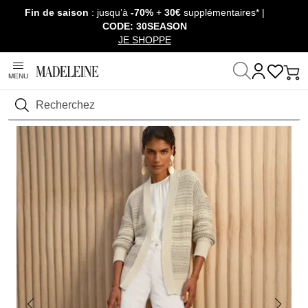
Fin de saison
: jusqu’à
-70%
+
30€
supplémentaires* |
Passer la navigation, aller au contenu
CODE: 30SEASON
JE SHOPPE
MENU
Maison
Prêt-à-Porter
Pulls & Gilets
Vestes en tricot
Rechercher