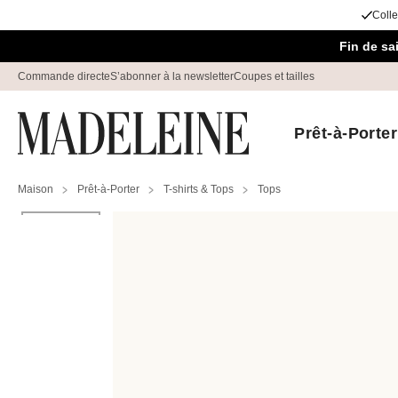
Colle
Passer la navigation, aller au contenu
Fin de s
Commande directe
S’abonner à la newsletter
Coupes et tailles
Prêt-à-Porter
Maison
Prêt-à-Porter
T-shirts & Tops
Tops