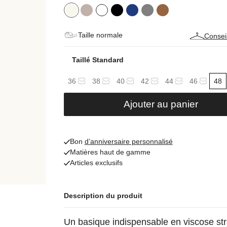
Taille normale
Conseil
Taillé Standard
36
38
40
42
44
46
48
Ajouter au panier
Bon
d’anniversaire personnalisé
Matières haut de gamme
Articles exclusifs
Description du produit
Un basique indispensable en viscose str