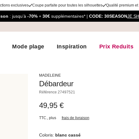
ctions exclusives
Coupe parfaite pour toutes les silhouettes
Qualité premium et
aison
: jusqu’à
-70%
+
30€
supplémentaires* |
CODE: 30SEASON
JE S
Mode plage
Inspiration
Prix Reduits
MADELEINE
Débardeur
Référence
27497521
49,95 €
TTC.
,
plus
frais de livraison
Coloris:
blanc cassé