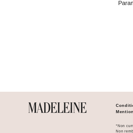
Para
Conditi
Mention
*Non cum
Non remb