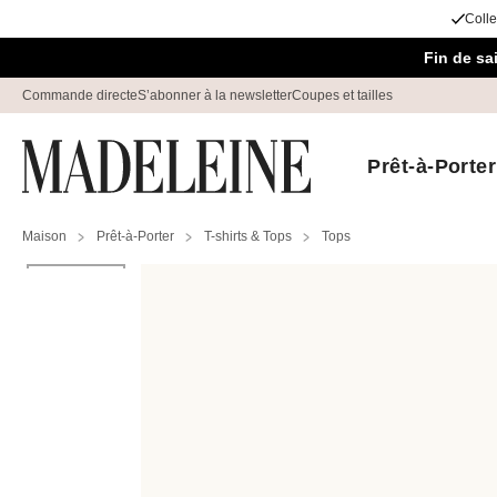
Colle
Passer la navigation, aller au contenu
Fin de s
Commande directe
S’abonner à la newsletter
Coupes et tailles
Prêt-à-Porter
Maison
Prêt-à-Porter
T-shirts & Tops
Tops