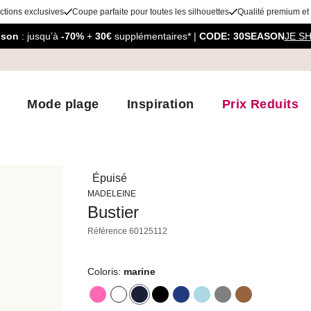
ctions exclusives
Coupe parfaite pour toutes les silhouettes
Qualité premium et
aison
: jusqu’à
-70%
+
30€
supplémentaires* |
CODE: 30SEASON
JE S
Mode plage
Inspiration
Prix Reduits
Épuisé
MADELEINE
Bustier
Référence
60125112
Coloris:
marine