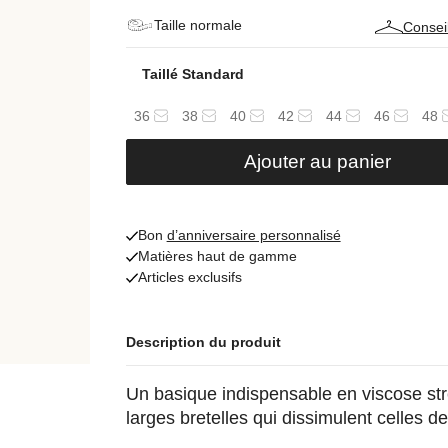
Taille normale
Conseil
Taillé Standard
36
38
40
42
44
46
48
Ajouter au panier
Bon
d’anniversaire personnalisé
Matières haut de gamme
Articles exclusifs
Description du produit
Un basique indispensable en viscose str
larges bretelles qui dissimulent celles de 