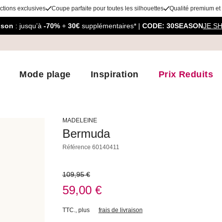
ctions exclusives
Coupe parfaite pour toutes les silhouettes
Qualité premium et
aison
: jusqu’à
-70%
+
30€
supplémentaires* |
CODE: 30SEASON
JE S
Mode plage
Inspiration
Prix Reduits
MADELEINE
Bermuda
Référence
60140411
109,95 €
59,00 €
TTC.
,
plus
frais de livraison