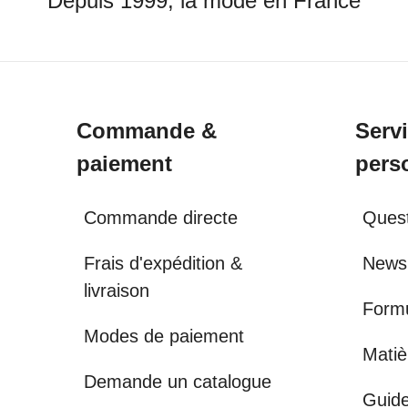
Depuis 1999, la mode en France
Commande &
Serv
paiement
pers
Commande directe
Quest
Frais d'expédition &
Newsl
livraison
Formu
Modes de paiement
Matiè
Demande un catalogue
Guide