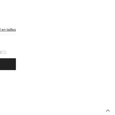
 en tailles
0