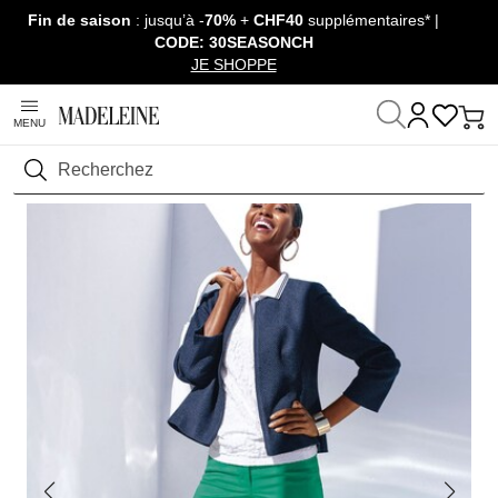
Fin de saison
: jusqu’à -
70%
+
CHF40
supplémentaires* |
Passer la navigation, aller au contenu
CODE: 30SEASONCH
JE SHOPPE
MENU
Maison
Prêt-à-Porter
Rechercher