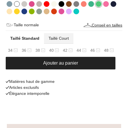
Taille normale
Conseil en tailles
Taillé Standard
Taillé Court
34
36
38
40
42
44
46
48
Ajouter au panier
Matières haut de gamme
Articles exclusifs
Élégance intemporelle