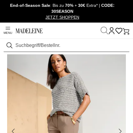
End-of-Season Sale
: Bis zu
70%
+
30€
Extra* |
CODE:
Navigation überspringen, direkt zum Inhalt
30SEASON
JETZT SHOPPEN
MENU
Startseite
Sale
Outlet
Hosen
Suchen