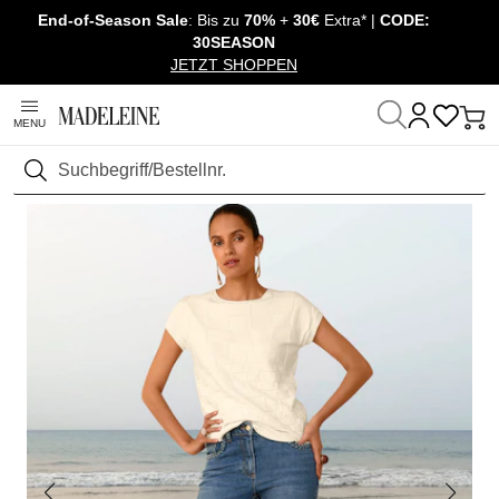
End-of-Season Sale
: Bis zu
70%
+
30€
Extra* |
CODE:
Navigation überspringen, direkt zum Inhalt
30SEASON
JETZT SHOPPEN
MENU
Startseite
Mode
Pullover & Strick
Pullover Kurzarm
Suchen