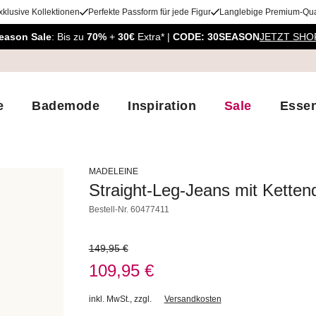
xklusive Kollektionen
Perfekte Passform für jede Figur
Langlebige Premium-Qual
eason Sale
: Bis zu
70%
+
30€
Extra* |
CODE: 30SEASON
JETZT SHO
e
Bademode
Inspiration
Sale
Essen
MADELEINE
Straight-Leg-Jeans mit Ketten
Bestell-Nr.
60477411
149,95 €
109,95 €
inkl. MwSt.
,
zzgl.
Versandkosten