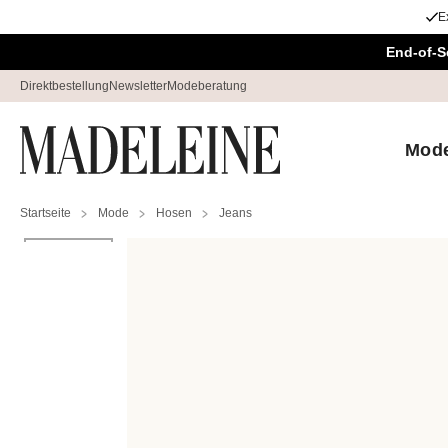
E
Navigation überspringen, direkt zum Inhalt
End-of-S
Direktbestellung
Newsletter
Modeberatung
Mod
Startseite
Mode
Hosen
Jeans