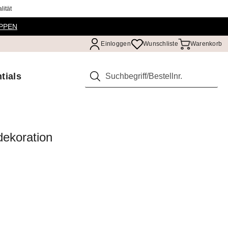
ität
PPEN
Einloggen
Wunschliste
Warenkorb
tials
Suchen
dekoration