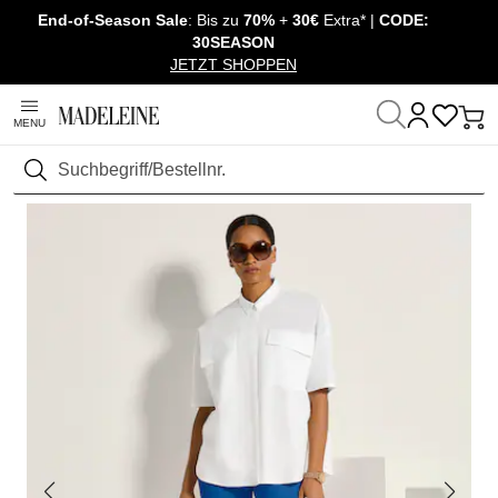
End-of-Season Sale
: Bis zu
70%
+
30€
Extra* |
CODE:
Navigation überspringen, direkt zum Inhalt
30SEASON
JETZT SHOPPEN
MENU
Startseite
Sale
Outlet
Blusen & Hemden
Suchen