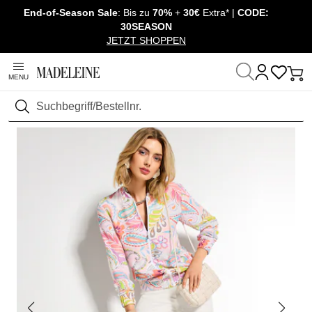
End-of-Season Sale
: Bis zu
70%
+
30€
Extra* |
CODE:
Navigation überspringen, direkt zum Inhalt
30SEASON
JETZT SHOPPEN
MENU
Startseite
Mode
Hosen
Jeans
Suchen