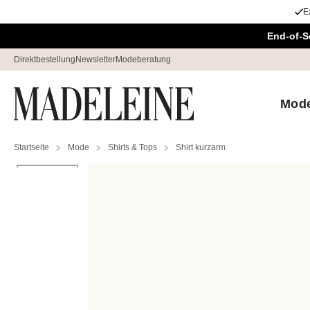
E
Navigation überspringen, direkt zum Inhalt
End-of-S
Direktbestellung
Newsletter
Modeberatung
Mod
Startseite
Mode
Shirts & Tops
Shirt kurzarm