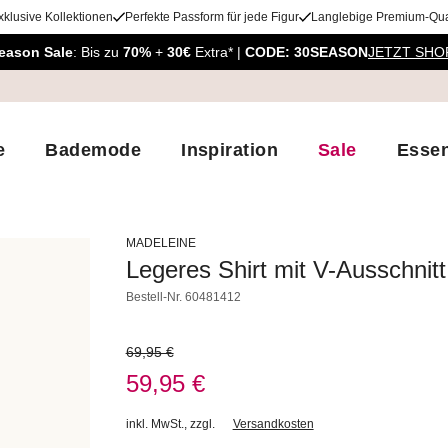
xklusive Kollektionen
Perfekte Passform für jede Figur
Langlebige Premium-Qual
eason Sale
: Bis zu
70%
+
30€
Extra* |
CODE: 30SEASON
JETZT SHO
e
Bademode
Inspiration
Sale
Essen
MADELEINE
Legeres Shirt mit V-Ausschnitt
Bestell-Nr.
60481412
69,95 €
59,95 €
inkl. MwSt.
,
zzgl.
Versandkosten