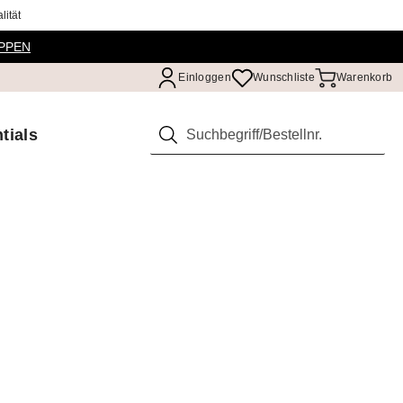
ität
PPEN
Einloggen
Wunschliste
Warenkorb
tials
Suchen