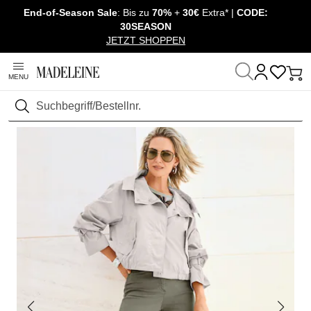
End-of-Season Sale
: Bis zu
70%
+
30€
Extra* |
CODE:
Navigation überspringen, direkt zum Inhalt
30SEASON
JETZT SHOPPEN
MENU
Startseite
Mode
Jacken & Mäntel
Jacken
Suchen