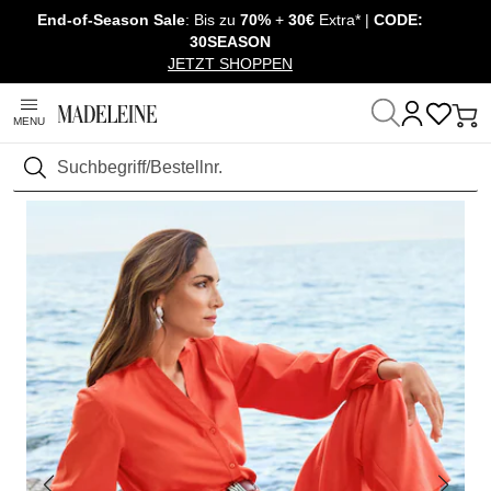
End-of-Season Sale
: Bis zu
70%
+
30€
Extra* |
CODE:
Navigation überspringen, direkt zum Inhalt
30SEASON
JETZT SHOPPEN
MENU
Startseite
Mode
Blusen & Hemden
Blusen
Suchen