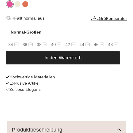
Fällt normal aus
Größenberater
Normal-Größen
34
36
38
40
42
44
46
48
In den Warenkorb
Hochwertige Materialien
Exklusive Artikel
Zeitlose Eleganz
Produktbeschreibung