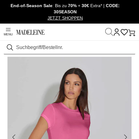
End-of-Season Sale
: Bis zu
70%
+
30€
Extra* |
CODE:
Navigation überspringen, direkt zum Inhalt
30SEASON
JETZT SHOPPEN
MENU
Startseite
Mode
Shirts & Tops
Shirt kurzarm
Suchen