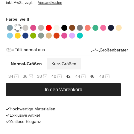
inkl. MwSt.
,
zzgl.
Versandkosten
Farbe:
weiß
Fällt normal aus
Größenberater
Normal-Größen
Kurz-Größen
34
36
38
40
42
44
46
48
In den Warenkorb
Hochwertige Materialien
Exklusive Artikel
Zeitlose Eleganz