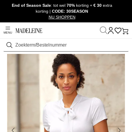
End of Season Sale
: tot wel
70%
korting +
€ 30
extra
Navigatie overslaan, direct naar content
korting |
CODE: 30SEASON
NU SHOPPEN
MENU
Thuis
Kleding
Zoeken