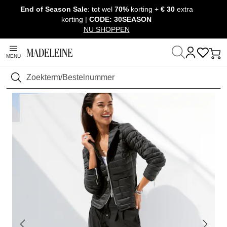
End of Season Sale
: tot wel
70%
korting +
€ 30
extra
Navigatie overslaan, direct naar content
korting |
CODE: 30SEASON
NU SHOPPEN
MENU
Thuis
Kleding
Broeken
Elastische tailleband & jogpants
Zoeken