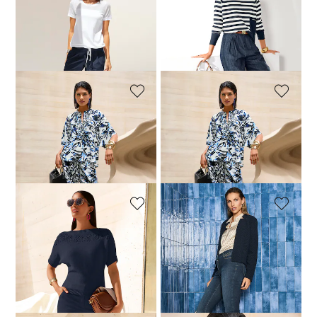
MADELEINE
MADELEINE
Shirt mit Netz-Einsätzen
Rundhals-Pullover mit Tasche
39,95 €
69,95 €
59,95 €
119,95 €
30-Tage-Bestpreis**: 49,95 €
(-20%)
MADELEINE
MADELEINE
Luftige Oversizebluse mit Rüschen
Bedruckte Sommerhose mit weiter Beinform
89,95 €
149,95 €
69,95 €
129,95 €
30-Tage-Bestpreis**: 99,95 €
(-10%)
30-Tage-Bestpreis**: 79,95 €
(-12%)
MADELEINE
MADELEINE
Halbarm-Pullover mit Baumwolle
Verschlussloser Jersey-Blazer
69,95 €
129,95 €
79,95 €
179,95 €
30-Tage-Bestpreis**: 169,95 €
(-53%)