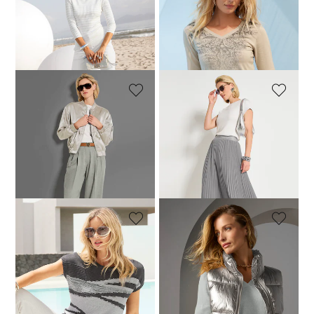
MADELEINE
MADELEINE
Pullover mit Glanz-Akzenten
Shirt mit Paisleydruck und Strasssteinen
49,95 €
99,95 €
59,95 €
99,95 €
30-Tage-Bestpreis**: 79,95 €
(-37%)
MADELEINE
MADELEINE
Satinblouson
Kurzarm-Shirt mit Glanz-Effekt
54,95 €
189,95 €
24,95 €
69,95 €
30-Tage-Bestpreis**: 179,95 €
30-Tage-Bestpreis**: 29,95 €
(-16%)
(-69%)
MADELEINE
MADELEINE
Ärmelloser Intarsien-Pullover mit Effektgarn
Verkürzte Steppweste mit Metallic-Effekt
89,95 €
159,95 €
49,95 €
139,95 €
30-Tage-Bestpreis**: 129,95 €