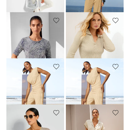
30-Tage-Bestpreis**: 59,95 €
(-25%)
30-Tage-Bestpreis**: 149,95 €
(-36%)
MADELEINE
MADELEINE
Shirt mit grafischem Linien-Muster
Rippstrick-Pullover mit Polokragen
39,95 €
69,95 €
34,95 €
129,95 €
30-Tage-Bestpreis**: 69,95 €
(-42%)
30-Tage-Bestpreis**: 49,95 €
(-30%)
MADELEINE
MADELEINE
Ärmelloses U-Boot-Shirt in Ajour-Optik
Weite Hose im Ajour-Look
34,95 €
89,95 €
59,95 €
119,95 €
30-Tage-Bestpreis**: 69,95 €
(-50%)
30-Tage-Bestpreis**: 79,95 €
(-25%)
MADELEINE
MADELEINE
Leinenshirt
Lässiges Leinenhemd mit Reverskragen