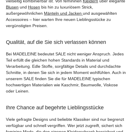
vielseitig kombinierbar ist. Von femininen
Kleidern
über elegante
Blusen
und
Hosen
bis hin zu luxuriösem Strick,
außergewöhnlichen
Mänteln und Jacken
und ausgewählten
Accessoires – hier warten Ihre neuen Lieblingsstücke zu
vergünstigten Preisen.
Qualität, auf die Sie sich verlassen können
Bei MADELEINE bedeutet SALE nicht weniger Anspruch. Jedes
Teil erfüllt die gleichen hohen Standards in Material und
Verarbeitung. Edle Stoffe, sorgfältige Details und durchdachte
Schnitte, in denen Sie sich in jedem Moment wohlfühlen. Auch in
unserem SALE finden Sie die für MADELEINE typischen
hochwertigen Materialien wie Kaschmir, Baumwolle, Viskose
oder Leinen.
Ihre Chance auf begehrte Lieblingsstücke
Viele gefragte Designs und beliebte Klassiker sind nur begrenzt
verfügbar und schnell vergriffen. Wer jetzt zugreift, sichert sich
feminine Mode, die den eigenen Kleiderschrank bereichert und