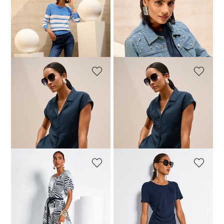
MADELEINE
MADELEINE
Slim-Cut-Jeans mit Spitzen-Akzenten
Festliches Spitzentop
59,95 €
119,95 €
54,95 €
99,95 €
30-Tage-Bestpreis**: 74,95 €
(-20%)
30-Tage-Bestpreis**: 69,95 €
(-21%)
MADELEINE
MADELEINE
Lässiges Leinenhemd mit Reverskragen
Leinenhose mit Tunnelzug
49,95 €
139,95 €
64,95 €
169,95 €
30-Tage-Bestpreis**: 129,95 €
30-Tage-Bestpreis**: 149,95 €
(-61%)
(-56%)
MADELEINE
MADELEINE
Sommerkleid in A-Linie mit Grafikprint
Jerseykleid mit seitlicher Raffung
79,95 €
279,95 €
89,95 €
179,95 €
30-Tage-Bestpreis**: 229,95 €
30-Tage-Bestpreis**: 179,95 €