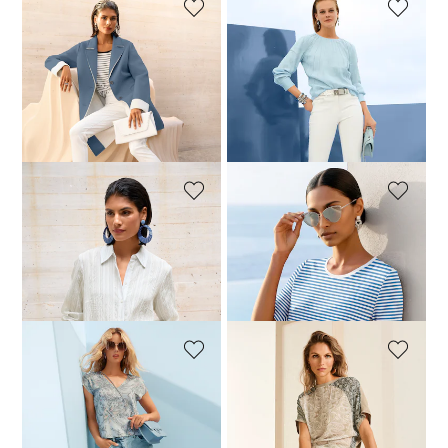
MADELEINE
MADELEINE
Longjacke aus zweilagigem Jersey
Schlanke Five-Pocket-Jeans
129,95 €
229,95 €
59,95 €
119,95 €
30-Tage-Bestpreis**: 179,95 €
30-Tage-Bestpreis**: 99,95 €
(-40%)
(-27%)
MADELEINE
MADELEINE
Hemdbluse mit feinen Streifen
Zeitloses Ringelshirt
64,95 €
129,95 €
39,95 €
69,95 €
30-Tage-Bestpreis**: 69,95 €
(-42%)
MADELEINE
MADELEINE
Ärmelloser Pullover mit Paisley-Muster
Rundhals-Shirt im Material-Mix
79,95 €
139,95 €
59,95 €
99,95 €