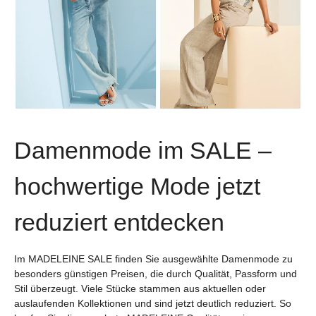
30-Tage-Bestpreis**: 109,95 €
30-Tage-Bestpreis**: 79,95 €
(-25%)
(-27%)
...
1
2
3
4
5
30
Damenmode im SALE –
hochwertige Mode jetzt
reduziert entdecken
Im MADELEINE SALE finden Sie ausgewählte Damenmode zu
besonders günstigen Preisen, die durch Qualität, Passform und
Stil überzeugt. Viele Stücke stammen aus aktuellen oder
auslaufenden Kollektionen und sind jetzt deutlich reduziert. So