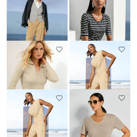
MADELEINE
MADELEINE
Blazer in klassischer Einreiher-Form mit Reverskragen
Maritimes Ringelshirt mit Querstreifen
94,95 €
249,95 €
39,95 €
69,95 €
30-Tage-Bestpreis**: 149,95 €
30-Tage-Bestpreis**: 69,95 €
(-42%)
(-36%)
MADELEINE
MADELEINE
Rippstrick-Pullover mit Polokragen
Ärmelloses U-Boot-Shirt in Ajour-Optik
34,95 €
129,95 €
34,95 €
89,95 €
30-Tage-Bestpreis**: 49,95 €
(-30%)
30-Tage-Bestpreis**: 69,95 €
(-50%)
MADELEINE
MADELEINE
Weite Hose im Ajour-Look
Leinenshirt
59,95 €
119,95 €
49,95 €
89,95 €
30-Tage-Bestpreis**: 79,95 €
(-25%)
30-Tage-Bestpreis**: 69,95 €
(-28%)