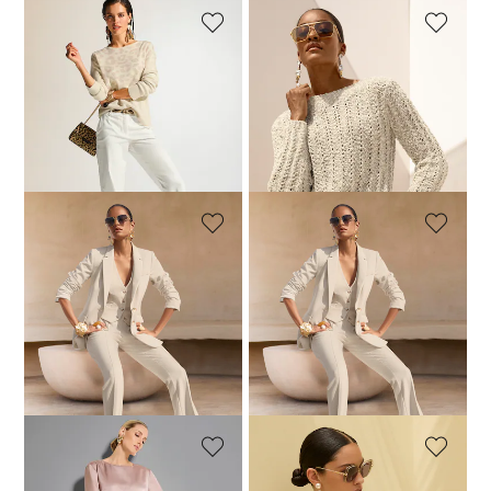
MADELEINE
MADELEINE
Jacquardpullover mit Leomuster und Effektgarn
Pullover mit durchbrochenem Rippenmuster
79,95 €
139,95 €
119,95 €
199,95 €
30-Tage-Bestpreis**: 139,95 €
(-14%)
MADELEINE
MADELEINE
Langer Jersey-Blazer
Elegante Jersey-Weste
99,95 €
199,95 €
59,95 €
99,95 €
+1 Farbe
+1 Farbe
30-Tage-Bestpreis**: 189,95 €
30-Tage-Bestpreis**: 89,95 €
(-33%)
(-47%)