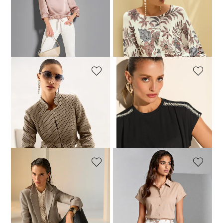
MADELEINE
MADELEINE
Schlanke Jeans mit Fransensaum
Feinstrick-Pullover mit Alloverprint
49,95 €
89,95 €
99,95 €
169,95 €
+6 Farbe
30-Tage-Bestpreis**: 59,95 €
(-16%)
30-Tage-Bestpreis**: 119,95 €
(-16%)
MADELEINE
MADELEINE
Jersey-Blazer in wertvollem Jacquard
Shirt mit Dekorband an der Schulter
99,95 €
189,95 €
39,95 €
79,95 €
30-Tage-Bestpreis**: 189,95 €
30-Tage-Bestpreis**: 59,95 €
(-33%)
(-47%)
MADELEINE
MADELEINE
Einreiher mit Leinenanteil
Kurzärmelige Bluse mit Seitenschlitzen
99,95 €
269,95 €
79,95 €
99,95 €
30-Tage-Bestpreis**: 259,95 €