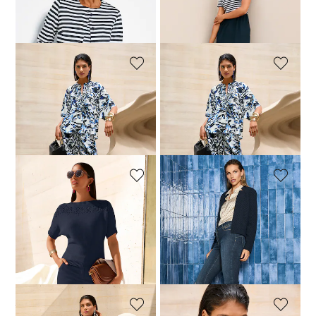
Maritime Streifenjacke
Streifenkleid im Materialmix
119,95 €
139,95 €
119,95 €
149,95 €
MADELEINE
MADELEINE
Luftige Oversizebluse mit Rüschen
Bedruckte Sommerhose mit weiter Beinform
89,95 €
149,95 €
69,95 €
129,95 €
30-Tage-Bestpreis**: 99,95 €
(-10%)
30-Tage-Bestpreis**: 79,95 €
(-12%)
MADELEINE
MADELEINE
Halbarm-Pullover mit Baumwolle
Verschlussloser Jersey-Blazer
69,95 €
129,95 €
79,95 €
179,95 €
30-Tage-Bestpreis**: 169,95 €
(-53%)