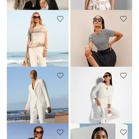
(-61%)
MADELEINE
MADELEINE
Edles Shirt mit Farbverlauf-Design
Streifenkleid im Materialmix
69,95 €
119,95 €
59,95 €
149,95 €
30-Tage-Bestpreis**: 79,95 €
(-12%)
30-Tage-Bestpreis**: 119,95 €
(-50%)
MADELEINE
MADELEINE
Eleganter Sommerblazer mit Leinenanteil
Feinstrickpullover mit Dekoelement am Ausschnitt
109,95 €
229,95 €
44,95 €
149,95 €
30-Tage-Bestpreis**: 149,95 €
30-Tage-Bestpreis**: 59,95 €
(-25%)
(-26%)