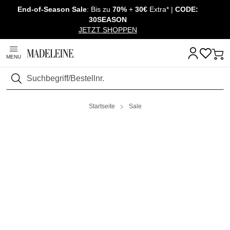
End-of-Season Sale
: Bis zu
70%
+
30€
Extra* |
CODE:
Überspringe Navigation, direkt zum Content
30SEASON
JETZT SHOPPEN
MENU
Suchen
Startseite
Sale