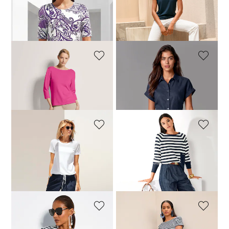
Shirt mit Paisley-Muster
M-Jeans in gerader Form mit Logo-Stickerei
39,95 €
69,95 €
69,95 €
89,95 €
+15 Farbe
30-Tage-Bestpreis**: 69,95 €
(-42%)
MADELEINE
MADELEINE
Kaschmirpullover mit U-Boot-Ausschnitt
Kurzärmelige Bluse mit Seitenschlitzen
129,95 €
159,95 €
79,95 €
99,95 €
+11 Farbe
MADELEINE
MADELEINE
Shirt mit Netz-Einsätzen
Rundhals-Pullover mit Tasche
39,95 €
69,95 €
59,95 €
119,95 €
30-Tage-Bestpreis**: 49,95 €
(-20%)
MADELEINE
MADELEINE