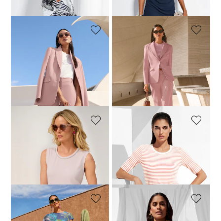
(-65%)
(-50%)
MADELEINE
MADELEINE
Blazer mit Reverskragen in leicht verlängerter Form
Zeitloser Blazer für viele Anlässe
64,95 €
229,95 €
64,95 €
229,95 €
30-Tage-Bestpreis**: 119,95 €
30-Tage-Bestpreis**: 109,95 €
(-45%)
(-41%)
MADELEINE
MADELEINE
Basic-Top mit Strass
Ringelshirt mit klassischen Querstreifen
39,95 €
79,95 €
39,95 €
69,95 €
+1 Farbe
30-Tage-Bestpreis**: 64,95 €
(-38%)
30-Tage-Bestpreis**: 69,95 €
(-42%)
MADELEINE
MADELEINE