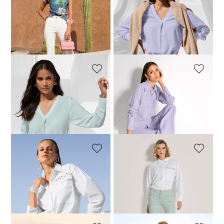
Softer Feinstrick-Pullover mit floralem Print
Tunika in modischer Form
89,95 €
159,95 €
94,95 €
119,95 €
+1 Farbe
30-Tage-Bestpreis**: 109,95 €
(-18%)
MADELEINE
MADELEINE
Tunika in modischer Form
Longbluse mit doppelreihigen Manschetten
99,95 €
119,95 €
49,95 €
139,95 €
+1 Farbe
30-Tage-Bestpreis**: 109,95 €
(-9%)
30-Tage-Bestpreis**: 79,95 €
(-37%)
MADELEINE
MADELEINE
Bluse mit Glanz-Akzent
Schlanke Five-Pocket-Jeans mit Strass-Akzenten
69,95 €
129,95 €
94,95 €
119,95 €
+2 Farbe
30-Tage-Bestpreis**: 89,95 €
(-22%)