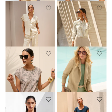
MADELEINE
MADELEINE
Lässiges Leinenhemd mit Reverskragen
Baumwollbluse im Mustermix
49,95 €
139,95 €
69,95 €
129,95 €
30-Tage-Bestpreis**: 129,95 €
30-Tage-Bestpreis**: 79,95 €
(-12%)
(-61%)
MADELEINE
MADELEINE
Shirt mit Blätterprint und Ringelblende
Zeitloser Businessblazer
29,95 €
79,95 €
139,95 €
259,95 €
30-Tage-Bestpreis**: 229,95 €
(-39%)
MADELEINE
MADELEINE